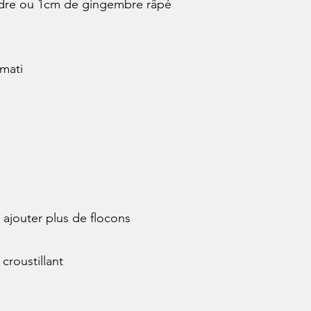
dre ou 1cm de gingembre râpé
smati
 ajouter plus de flocons
croustillant