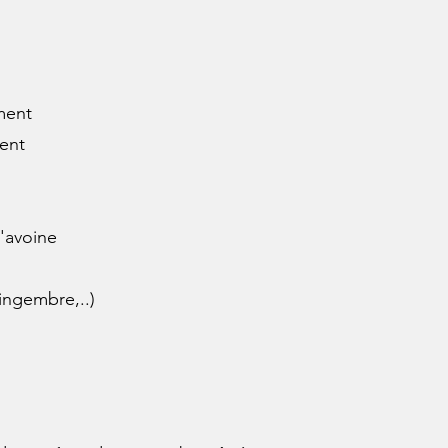
ment
ent
d'avoine
ingembre,..)